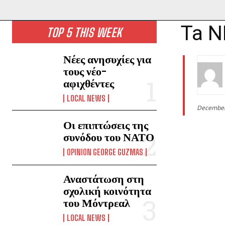
Ta N
TOP 5 THIS WEEK
Νέες ανησυχίες για
τους νέο-
αφιχθέντες
LOCAL NEWS
December
Οι επιπτώσεις της
συνόδου του ΝΑΤΟ
OPINION GEORGE GUZMAS
Αναστάτωση στη
σχολική κοινότητα
του Μόντρεαλ
LOCAL NEWS