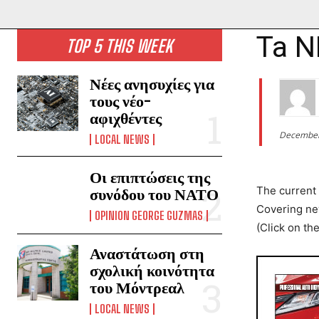
Ta N
TOP 5 THIS WEEK
Νέες ανησυχίες για
τους νέο-
αφιχθέντες
December
LOCAL NEWS
Οι επιπτώσεις της
The current
συνόδου του ΝΑΤΟ
Covering new
OPINION GEORGE GUZMAS
(Click on th
Αναστάτωση στη
σχολική κοινότητα
του Μόντρεαλ
LOCAL NEWS