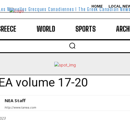
HOME
LOCAL NE
Les Nouvelles Grecques Canadiennes I The Greek Canadian New
GREECE
WORLD
SPORTS
ARCH
EA volume 17-20
NEA Staff
http://www.tanea.com
2023