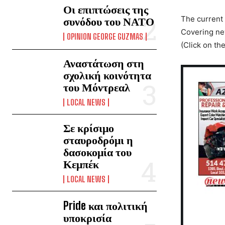
Οι επιπτώσεις της
The current
συνόδου του ΝΑΤΟ
Covering new
OPINION GEORGE GUZMAS
(Click on th
Αναστάτωση στη
σχολική κοινότητα
του Μόντρεαλ
LOCAL NEWS
Σε κρίσιμο
σταυροδρόμι η
δασοκομία του
Κεμπέκ
LOCAL NEWS
Pride και πολιτική
υποκρισία