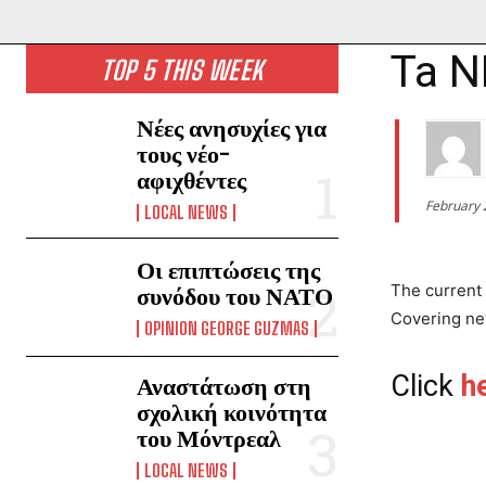
Ta N
TOP 5 THIS WEEK
Νέες ανησυχίες για
τους νέο-
αφιχθέντες
February 
LOCAL NEWS
Οι επιπτώσεις της
The current
συνόδου του ΝΑΤΟ
Covering new
OPINION GEORGE GUZMAS
Click
h
Αναστάτωση στη
σχολική κοινότητα
του Μόντρεαλ
LOCAL NEWS