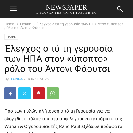
NEWSPAPER
DISCOVER THE ART OF PUBLISHING
Home
Health
Έλεγχος από τη γερουσία των ΗΠΑ στον «ύποπτο»
ρόλο του Άντονι Φάουτσι
Health
Έλεγχος από τη γερουσία
των ΗΠΑ στον «ύποπτο»
ρόλο του Άντονι Φάουτσι
By
Ta NEA
-
July 11, 2025
Προ των πυλών κλήτευση από τη Γερουσία για να
ελεγχθεί ο ρόλος του στα αμφιλεγόμενα πειράματα της
Wuhan ◙ Ο γερουσιαστής Rand Paul εξέδωσε πρόσφατα