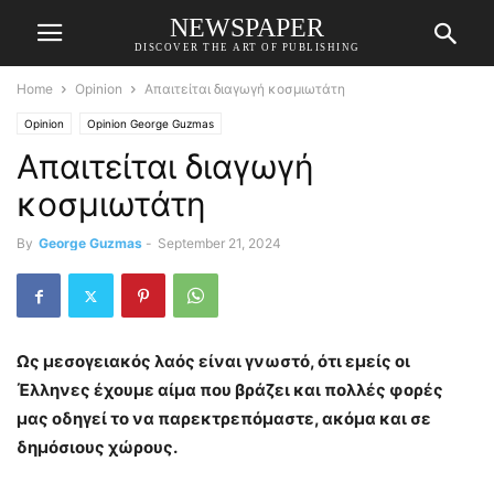
NEWSPAPER
DISCOVER THE ART OF PUBLISHING
Home
Opinion
Απαιτείται διαγωγή κοσμιωτάτη
Opinion
Opinion George Guzmas
Απαιτείται διαγωγή
κοσμιωτάτη
By
George Guzmas
-
September 21, 2024
Ως μεσογειακός λαός είναι γνωστό, ότι εμείς οι
Έλληνες έχουμε αίμα που βράζει και πολλές φορές
μας οδηγεί το να παρεκτρεπόμαστε, ακόμα και σε
δημόσιους χώρους.