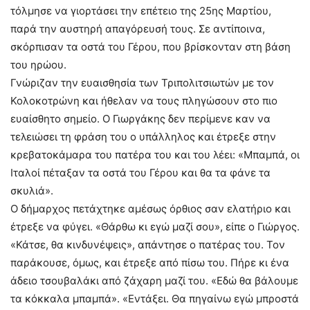
τόλμησε να γιορτάσει την επέτειο της 25ης Μαρτίου,
παρά την αυστηρή απαγόρευσή τους. Σε αντίποινα,
σκόρπισαν τα οστά του Γέρου, που βρίσκονταν στη βάση
του ηρώου.
Γνώριζαν την ευαισθησία των Τριπολιτσιωτών με τον
Κολοκοτρώνη και ήθελαν να τους πληγώσουν στο πιο
ευαίσθητο σημείο. Ο Γιωργάκης δεν περίμενε καν να
τελειώσει τη φράση του ο υπάλληλος και έτρεξε στην
κρεβατοκάμαρα του πατέρα του και του λέει: «Μπαμπά, οι
Ιταλοί πέταξαν τα οστά του Γέρου και θα τα φάνε τα
σκυλιά».
Ο δήμαρχος πετάχτηκε αμέσως όρθιος σαν ελατήριο και
έτρεξε να φύγει. «Θάρθω κι εγώ μαζί σου», είπε ο Γιώργος.
«Κάτσε, θα κινδυνέψεις», απάντησε ο πατέρας του. Τον
παράκουσε, όμως, και έτρεξε από πίσω του. Πήρε κι ένα
άδειο τσουβαλάκι από ζάχαρη μαζί του. «Εδώ θα βάλουμε
τα κόκκαλα μπαμπά». «Εντάξει. Θα πηγαίνω εγώ μπροστά