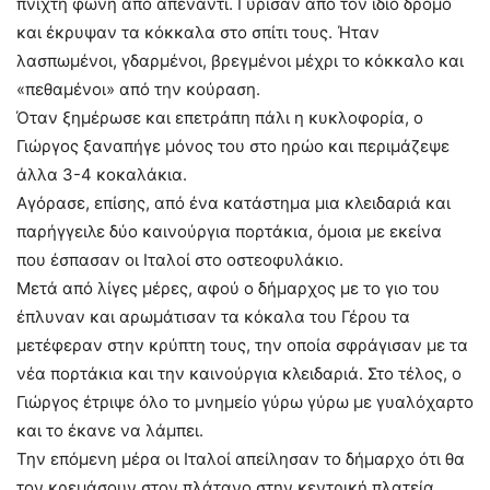
πνιχτή φωνή από απέναντι. Γύρισαν από τον ίδιο δρόμο
και έκρυψαν τα κόκκαλα στο σπίτι τους. Ήταν
λασπωμένοι, γδαρμένοι, βρεγμένοι μέχρι το κόκκαλο και
«πεθαμένοι» από την κούραση.
Όταν ξημέρωσε και επετράπη πάλι η κυκλοφορία, ο
Γιώργος ξαναπήγε μόνος του στο ηρώο και περιμάζεψε
άλλα 3-4 κοκαλάκια.
Αγόρασε, επίσης, από ένα κατάστημα μια κλειδαριά και
παρήγγειλε δύο καινούργια πορτάκια, όμοια με εκείνα
που έσπασαν οι Ιταλοί στο οστεοφυλάκιο.
Μετά από λίγες μέρες, αφού ο δήμαρχος με το γιο του
έπλυναν και αρωμάτισαν τα κόκαλα του Γέρου τα
μετέφεραν στην κρύπτη τους, την οποία σφράγισαν με τα
νέα πορτάκια και την καινούργια κλειδαριά. Στο τέλος, ο
Γιώργος έτριψε όλο το μνημείο γύρω γύρω με γυαλόχαρτο
και το έκανε να λάμπει.
Την επόμενη μέρα οι Ιταλοί απείλησαν το δήμαρχο ότι θα
τον κρεμάσουν στον πλάτανο στην κεντρική πλατεία,