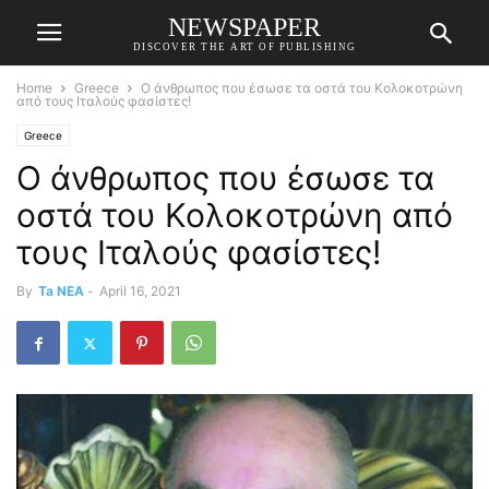
NEWSPAPER
DISCOVER THE ART OF PUBLISHING
Home
Greece
Ο άνθρωπος που έσωσε τα οστά του Κολοκοτρώνη
από τους Ιταλούς φασίστες!
Greece
Ο άνθρωπος που έσωσε τα
οστά του Κολοκοτρώνη από
τους Ιταλούς φασίστες!
By
Ta NEA
-
April 16, 2021