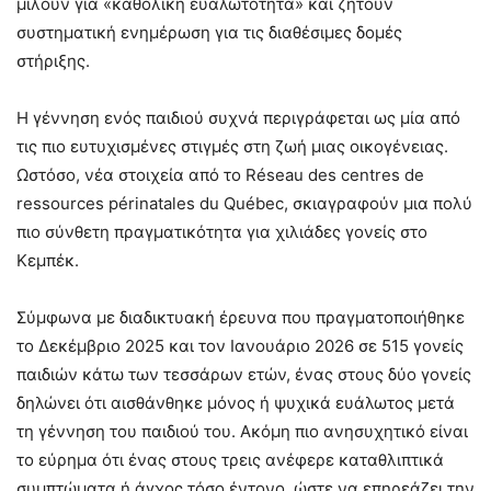
μιλούν για «καθολική ευαλωτότητα» και ζητούν
συστηματική ενημέρωση για τις διαθέσιμες δομές
στήριξης.
Η γέννηση ενός παιδιού συχνά περιγράφεται ως μία από
τις πιο ευτυχισμένες στιγμές στη ζωή μιας οικογένειας.
Ωστόσο, νέα στοιχεία από το Réseau des centres de
ressources périnatales du Québec, σκιαγραφούν μια πολύ
πιο σύνθετη πραγματικότητα για χιλιάδες γονείς στο
Κεμπέκ.
Σύμφωνα με διαδικτυακή έρευνα που πραγματοποιήθηκε
το Δεκέμβριο 2025 και τον Ιανουάριο 2026 σε 515 γονείς
παιδιών κάτω των τεσσάρων ετών, ένας στους δύο γονείς
δηλώνει ότι αισθάνθηκε μόνος ή ψυχικά ευάλωτος μετά
τη γέννηση του παιδιού του. Ακόμη πιο ανησυχητικό είναι
το εύρημα ότι ένας στους τρεις ανέφερε καταθλιπτικά
συμπτώματα ή άγχος τόσο έντονο, ώστε να επηρεάζει την