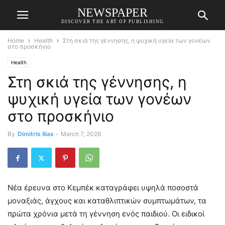
NEWSPAPER
DISCOVER THE ART OF PUBLISHING
Home
Health
Στη σκιά της γέννησης, η ψυχική υγεία των γονέων
στο προσκήνιο
Health
Στη σκιά της γέννησης, η
ψυχική υγεία των γονέων
στο προσκήνιο
By
Dimitris Ilias
-
March 7, 2026
Νέα έρευνα στο Κεμπέκ καταγράφει υψηλά ποσοστά
μοναξιάς, άγχους και καταθλιπτικών συμπτωμάτων, τα
πρώτα χρόνια μετά τη γέννηση ενός παιδιού. Οι ειδικοί