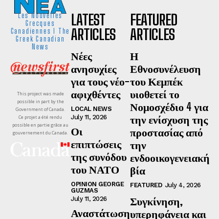
LATEST
FEATURED
Les Nouvelles
Grecques
ARTICLES
ARTICLES
Canadiennes I The
Greek Canadian
News
Νέες
Η
ανησυχίες
Εθνοσυνέλευση
για τους νέο-
του Κεμπέκ
αφιχθέντες
υιοθετεί το
This project was made
possible in part by the
Νομοσχέδιο 4 για
LOCAL NEWS
Government of Canada.
την ενίσχυση της
July 11, 2026
Ce projet a été rendu
possible en partie grâce au
Οι
προστασίας από
gouvernement du Canada.
επιπτώσεις
την
της συνόδου
ενδοοικογενειακή
του ΝΑΤΟ
βία
OPINION GEORGE
FEATURED
July 4, 2026
GUZMAS
Συγκίνηση,
July 11, 2026
Αναστάτωση
υπερηφάνεια και