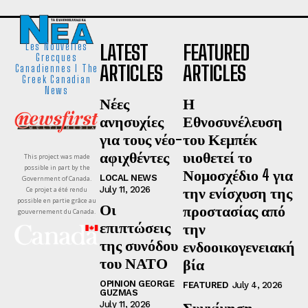
LATEST
FEATURED
Les Nouvelles
Grecques
ARTICLES
ARTICLES
Canadiennes I The
Greek Canadian
News
Νέες
Η
ανησυχίες
Εθνοσυνέλευση
για τους νέο-
του Κεμπέκ
αφιχθέντες
υιοθετεί το
This project was made
possible in part by the
Νομοσχέδιο 4 για
LOCAL NEWS
Government of Canada.
την ενίσχυση της
July 11, 2026
Ce projet a été rendu
possible en partie grâce au
Οι
προστασίας από
gouvernement du Canada.
επιπτώσεις
την
της συνόδου
ενδοοικογενειακή
του ΝΑΤΟ
βία
OPINION GEORGE
FEATURED
July 4, 2026
GUZMAS
Συγκίνηση,
July 11, 2026