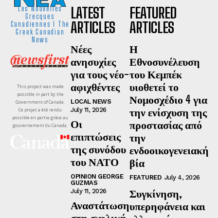
LATEST
FEATURED
Les Nouvelles
Grecques
ARTICLES
ARTICLES
Canadiennes I The
Greek Canadian
News
Νέες
Η
ανησυχίες
Εθνοσυνέλευση
για τους νέο-
του Κεμπέκ
αφιχθέντες
υιοθετεί το
This project was made
possible in part by the
Νομοσχέδιο 4 για
LOCAL NEWS
Government of Canada.
την ενίσχυση της
July 11, 2026
Ce projet a été rendu
possible en partie grâce au
Οι
προστασίας από
gouvernement du Canada.
επιπτώσεις
την
της συνόδου
ενδοοικογενειακή
του ΝΑΤΟ
βία
OPINION GEORGE
FEATURED
July 4, 2026
GUZMAS
Συγκίνηση,
July 11, 2026
Αναστάτωση
υπερηφάνεια και
στη σχολική