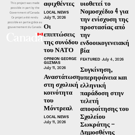
αφιχθέντες
υιοθετεί το
This project was made
possible in part by the
Νομοσχέδιο 4 για
LOCAL NEWS
Government of Canada.
την ενίσχυση της
July 11, 2026
Ce projet a été rendu
possible en partie grâce au
Οι
προστασίας από
gouvernement du Canada.
επιπτώσεις
την
της συνόδου
ενδοοικογενειακή
του ΝΑΤΟ
βία
OPINION GEORGE
FEATURED
July 4, 2026
GUZMAS
Συγκίνηση,
July 11, 2026
Αναστάτωση
υπερηφάνεια και
στη σχολική
ελληνική
κοινότητα
παράδοση στην
του
τελετή
Μόντρεαλ
αποφοίτησης του
Σχολείου
LOCAL NEWS
July 11, 2026
Σωκράτης –
Δημοσθένης