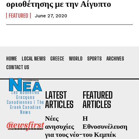
οριοθέτησης με την Αίγυπτο
FEATURED
June 27, 2020
HOME
LOCAL NEWS
GREECE
WORLD
SPORTS
ARCHIVES
CONTACT US
LATEST
FEATURED
Les Nouvelles
Grecques
ARTICLES
ARTICLES
Canadiennes I The
Greek Canadian
News
Νέες
Η
ανησυχίες
Εθνοσυνέλευση
για τους νέο-
του Κεμπέκ