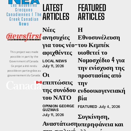
LATEST
FEATURED
Les Nouvelles
Grecques
ARTICLES
ARTICLES
Canadiennes I The
Greek Canadian
News
Νέες
Η
ανησυχίες
Εθνοσυνέλευση
για τους νέο-
του Κεμπέκ
αφιχθέντες
υιοθετεί το
This project was made
possible in part by the
Νομοσχέδιο 4 για
LOCAL NEWS
Government of Canada.
την ενίσχυση της
July 11, 2026
Ce projet a été rendu
possible en partie grâce au
Οι
προστασίας από
gouvernement du Canada.
επιπτώσεις
την
της συνόδου
ενδοοικογενειακή
του ΝΑΤΟ
βία
OPINION GEORGE
FEATURED
July 4, 2026
GUZMAS
Συγκίνηση,
July 11, 2026
Αναστάτωση
υπερηφάνεια και
στη σχολική