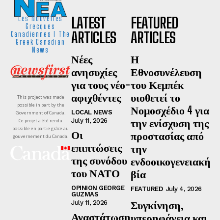
LATEST
FEATURED
Les Nouvelles
Grecques
ARTICLES
ARTICLES
Canadiennes I The
Greek Canadian
News
Νέες
Η
ανησυχίες
Εθνοσυνέλευση
για τους νέο-
του Κεμπέκ
αφιχθέντες
υιοθετεί το
This project was made
possible in part by the
Νομοσχέδιο 4 για
LOCAL NEWS
Government of Canada.
την ενίσχυση της
July 11, 2026
Ce projet a été rendu
possible en partie grâce au
Οι
προστασίας από
gouvernement du Canada.
επιπτώσεις
την
της συνόδου
ενδοοικογενειακή
του ΝΑΤΟ
βία
OPINION GEORGE
FEATURED
July 4, 2026
GUZMAS
Συγκίνηση,
July 11, 2026
Αναστάτωση
υπερηφάνεια και