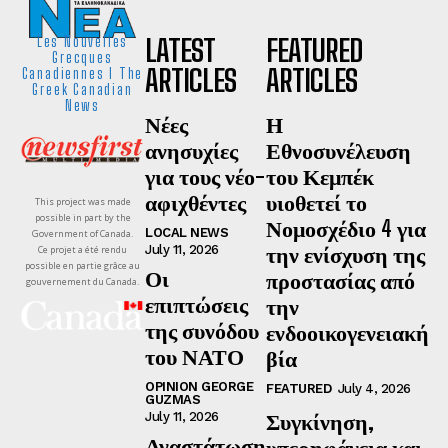
LATEST
FEATURED
Les Nouvelles
Grecques
ARTICLES
ARTICLES
Canadiennes I The
Greek Canadian
News
Νέες
Η
ανησυχίες
Εθνοσυνέλευση
για τους νέο-
του Κεμπέκ
αφιχθέντες
υιοθετεί το
This project was made
possible in part by the
Νομοσχέδιο 4 για
LOCAL NEWS
Government of Canada.
την ενίσχυση της
July 11, 2026
Ce projet a été rendu
possible en partie grâce au
Οι
προστασίας από
gouvernement du Canada.
επιπτώσεις
την
της συνόδου
ενδοοικογενειακή
του ΝΑΤΟ
βία
OPINION GEORGE
FEATURED
July 4, 2026
GUZMAS
Συγκίνηση,
July 11, 2026
Αναστάτωση
υπερηφάνεια και