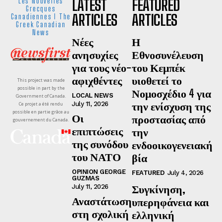
LATEST
FEATURED
Les Nouvelles
Grecques
ARTICLES
ARTICLES
Canadiennes I The
Greek Canadian
News
Νέες
Η
ανησυχίες
Εθνοσυνέλευση
για τους νέο-
του Κεμπέκ
αφιχθέντες
υιοθετεί το
This project was made
possible in part by the
Νομοσχέδιο 4 για
LOCAL NEWS
Government of Canada.
την ενίσχυση της
July 11, 2026
Ce projet a été rendu
possible en partie grâce au
Οι
προστασίας από
gouvernement du Canada.
επιπτώσεις
την
της συνόδου
ενδοοικογενειακή
του ΝΑΤΟ
βία
OPINION GEORGE
FEATURED
July 4, 2026
GUZMAS
Συγκίνηση,
July 11, 2026
Αναστάτωση
υπερηφάνεια και
στη σχολική
ελληνική