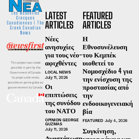
LATEST
FEATURED
Les Nouvelles
Grecques
ARTICLES
ARTICLES
Canadiennes I The
Greek Canadian
News
Νέες
Η
ανησυχίες
Εθνοσυνέλευση
για τους νέο-
του Κεμπέκ
αφιχθέντες
υιοθετεί το
This project was made
possible in part by the
Νομοσχέδιο 4 για
LOCAL NEWS
Government of Canada.
την ενίσχυση της
July 11, 2026
Ce projet a été rendu
possible en partie grâce au
Οι
προστασίας από
gouvernement du Canada.
επιπτώσεις
την
της συνόδου
ενδοοικογενειακή
του ΝΑΤΟ
βία
OPINION GEORGE
FEATURED
July 4, 2026
GUZMAS
Συγκίνηση,
July 11, 2026
Αναστάτωση
υπερηφάνεια και