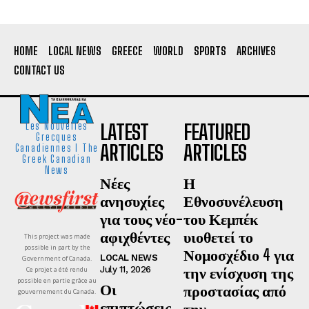
HOME
LOCAL NEWS
GREECE
WORLD
SPORTS
ARCHIVES
CONTACT US
LATEST
FEATURED
Les Nouvelles
Grecques
ARTICLES
ARTICLES
Canadiennes I The
Greek Canadian
News
Νέες
Η
ανησυχίες
Εθνοσυνέλευση
για τους νέο-
του Κεμπέκ
αφιχθέντες
υιοθετεί το
This project was made
possible in part by the
Νομοσχέδιο 4 για
LOCAL NEWS
Government of Canada.
την ενίσχυση της
July 11, 2026
Ce projet a été rendu
possible en partie grâce au
Οι
προστασίας από
gouvernement du Canada.
επιπτώσεις
την