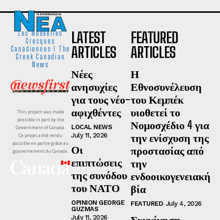
LATEST
FEATURED
Les Nouvelles
Grecques
ARTICLES
ARTICLES
Canadiennes I The
Greek Canadian
News
Νέες
Η
ανησυχίες
Εθνοσυνέλευση
για τους νέο-
του Κεμπέκ
αφιχθέντες
υιοθετεί το
This project was made
possible in part by the
Νομοσχέδιο 4 για
LOCAL NEWS
Government of Canada.
την ενίσχυση της
July 11, 2026
Ce projet a été rendu
possible en partie grâce au
Οι
προστασίας από
gouvernement du Canada.
επιπτώσεις
την
της συνόδου
ενδοοικογενειακή
του ΝΑΤΟ
βία
OPINION GEORGE
FEATURED
July 4, 2026
GUZMAS
Συγκίνηση,
July 11, 2026