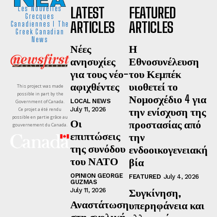
LATEST
FEATURED
Les Nouvelles
Grecques
ARTICLES
ARTICLES
Canadiennes I The
Greek Canadian
News
Νέες
Η
ανησυχίες
Εθνοσυνέλευση
για τους νέο-
του Κεμπέκ
αφιχθέντες
υιοθετεί το
This project was made
possible in part by the
Νομοσχέδιο 4 για
LOCAL NEWS
Government of Canada.
την ενίσχυση της
July 11, 2026
Ce projet a été rendu
possible en partie grâce au
Οι
προστασίας από
gouvernement du Canada.
επιπτώσεις
την
της συνόδου
ενδοοικογενειακή
του ΝΑΤΟ
βία
OPINION GEORGE
FEATURED
July 4, 2026
GUZMAS
Συγκίνηση,
July 11, 2026
Αναστάτωση
υπερηφάνεια και
στη σχολική