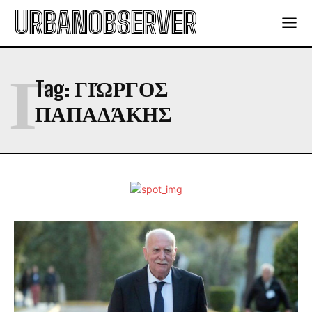
URBANOBSERVER
Γ
Tag:
ΓΙΏΡΓΟΣ
ΠΑΠΑΔΆΚΗΣ