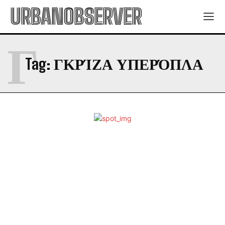
URBANOBSERVER
Γ
Tag:
ΓΚΡΊΖΑ ΥΠΕΡΌΠΛΑ