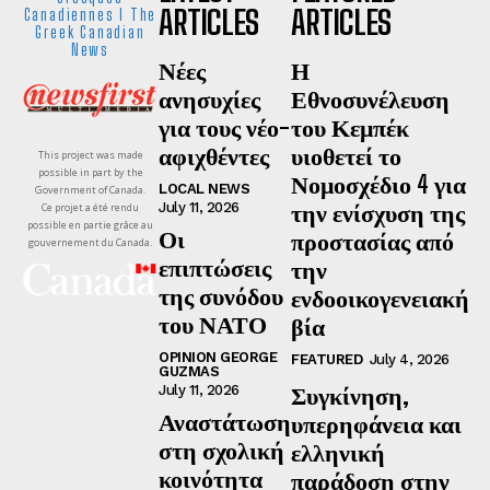
ARTICLES
ARTICLES
Canadiennes I The
Greek Canadian
News
Νέες
Η
ανησυχίες
Εθνοσυνέλευση
για τους νέο-
του Κεμπέκ
αφιχθέντες
υιοθετεί το
This project was made
possible in part by the
Νομοσχέδιο 4 για
LOCAL NEWS
Government of Canada.
την ενίσχυση της
July 11, 2026
Ce projet a été rendu
possible en partie grâce au
Οι
προστασίας από
gouvernement du Canada.
επιπτώσεις
την
της συνόδου
ενδοοικογενειακή
του ΝΑΤΟ
βία
OPINION GEORGE
FEATURED
July 4, 2026
GUZMAS
Συγκίνηση,
July 11, 2026
Αναστάτωση
υπερηφάνεια και
στη σχολική
ελληνική
κοινότητα
παράδοση στην