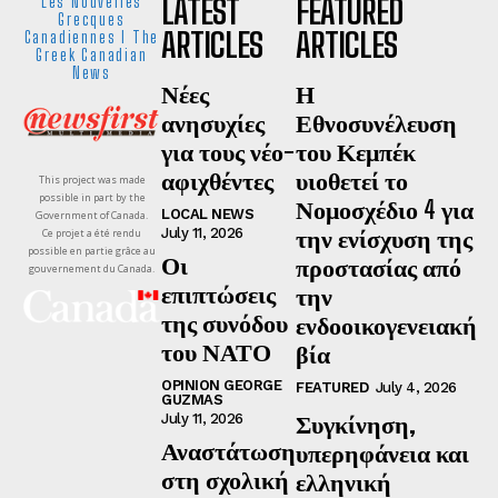
LATEST
FEATURED
Les Nouvelles
Grecques
ARTICLES
ARTICLES
Canadiennes I The
Greek Canadian
News
Νέες
Η
ανησυχίες
Εθνοσυνέλευση
για τους νέο-
του Κεμπέκ
αφιχθέντες
υιοθετεί το
This project was made
possible in part by the
Νομοσχέδιο 4 για
LOCAL NEWS
Government of Canada.
την ενίσχυση της
July 11, 2026
Ce projet a été rendu
possible en partie grâce au
Οι
προστασίας από
gouvernement du Canada.
επιπτώσεις
την
της συνόδου
ενδοοικογενειακή
του ΝΑΤΟ
βία
OPINION GEORGE
FEATURED
July 4, 2026
GUZMAS
Συγκίνηση,
July 11, 2026
Αναστάτωση
υπερηφάνεια και
στη σχολική
ελληνική