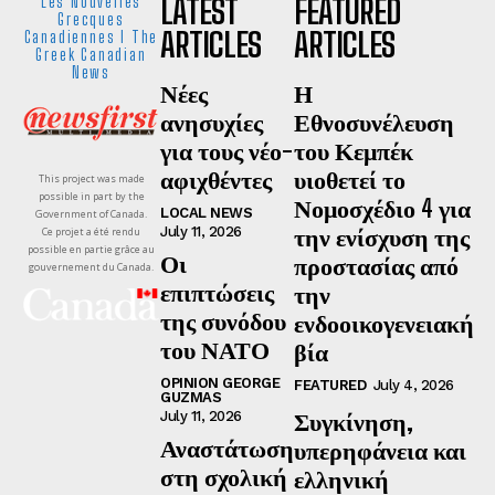
LATEST
FEATURED
Les Nouvelles
Grecques
ARTICLES
ARTICLES
Canadiennes I The
Greek Canadian
News
Νέες
Η
ανησυχίες
Εθνοσυνέλευση
για τους νέο-
του Κεμπέκ
αφιχθέντες
υιοθετεί το
This project was made
possible in part by the
Νομοσχέδιο 4 για
LOCAL NEWS
Government of Canada.
την ενίσχυση της
July 11, 2026
Ce projet a été rendu
possible en partie grâce au
Οι
προστασίας από
gouvernement du Canada.
επιπτώσεις
την
της συνόδου
ενδοοικογενειακή
του ΝΑΤΟ
βία
OPINION GEORGE
FEATURED
July 4, 2026
GUZMAS
Συγκίνηση,
July 11, 2026
Αναστάτωση
υπερηφάνεια και
στη σχολική
ελληνική