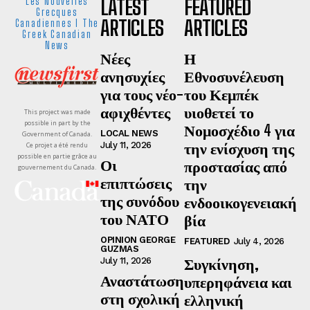
LATEST
FEATURED
Les Nouvelles
Grecques
ARTICLES
ARTICLES
Canadiennes I The
Greek Canadian
News
Νέες
Η
ανησυχίες
Εθνοσυνέλευση
για τους νέο-
του Κεμπέκ
αφιχθέντες
υιοθετεί το
This project was made
possible in part by the
Νομοσχέδιο 4 για
LOCAL NEWS
Government of Canada.
την ενίσχυση της
July 11, 2026
Ce projet a été rendu
possible en partie grâce au
Οι
προστασίας από
gouvernement du Canada.
επιπτώσεις
την
της συνόδου
ενδοοικογενειακή
του ΝΑΤΟ
βία
OPINION GEORGE
FEATURED
July 4, 2026
GUZMAS
Συγκίνηση,
July 11, 2026
Αναστάτωση
υπερηφάνεια και
στη σχολική
ελληνική