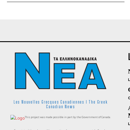
Les Nouvelles Grecques Canadiennes I The Greek
Canadian News
This project was made possible in part by the Government of Canada.