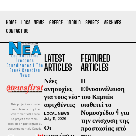
HOME
LOCAL NEWS
GREECE
WORLD
SPORTS
ARCHIVES
CONTACT US
LATEST
FEATURED
Les Nouvelles
Grecques
ARTICLES
ARTICLES
Canadiennes I The
Greek Canadian
News
Νέες
Η
ανησυχίες
Εθνοσυνέλευση
για τους νέο-
του Κεμπέκ
αφιχθέντες
υιοθετεί το
This project was made
possible in part by the
Νομοσχέδιο 4 για
LOCAL NEWS
Government of Canada.
την ενίσχυση της
July 11, 2026
Ce projet a été rendu
possible en partie grâce au
Οι
προστασίας από
gouvernement du Canada.
επιπτώσεις
την