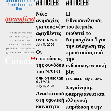
ARTICLES
ARTICLES
Canadiennes I The
Greek Canadian
News
Νέες
Η
ανησυχίες
Εθνοσυνέλευση
για τους νέο-
του Κεμπέκ
αφιχθέντες
υιοθετεί το
This project was made
possible in part by the
Νομοσχέδιο 4 για
LOCAL NEWS
Government of Canada.
την ενίσχυση της
July 11, 2026
Ce projet a été rendu
possible en partie grâce au
Οι
προστασίας από
gouvernement du Canada.
επιπτώσεις
την
της συνόδου
ενδοοικογενειακή
του ΝΑΤΟ
βία
OPINION GEORGE
FEATURED
July 4, 2026
GUZMAS
Συγκίνηση,
July 11, 2026
Αναστάτωση
υπερηφάνεια και
στη σχολική
ελληνική
κοινότητα
παράδοση στην