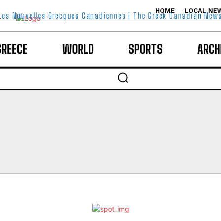
HOME
LOCAL NE
Les Nouvelles Grecques Canadiennes I The Greek Canadian New
GREECE
WORLD
SPORTS
ARCH