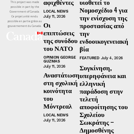
αφιχθέντες
υιοθετεί το
This project was made
possible in part by the
Νομοσχέδιο 4 για
LOCAL NEWS
Government of Canada.
την ενίσχυση της
July 11, 2026
Ce projet a été rendu
possible en partie grâce au
Οι
προστασίας από
gouvernement du Canada.
επιπτώσεις
την
της συνόδου
ενδοοικογενειακή
του ΝΑΤΟ
βία
OPINION GEORGE
FEATURED
July 4, 2026
GUZMAS
Συγκίνηση,
July 11, 2026
Αναστάτωση
υπερηφάνεια και
στη σχολική
ελληνική
κοινότητα
παράδοση στην
του
τελετή
Μόντρεαλ
αποφοίτησης του
Σχολείου
LOCAL NEWS
July 11, 2026
Σωκράτης –
Δημοσθένης