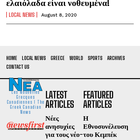
ελαιόλαδα είναι νοθευμένα!
LOCAL NEWS
August 8, 2020
HOME
LOCAL NEWS
GREECE
WORLD
SPORTS
ARCHIVES
CONTACT US
LATEST
FEATURED
Les Nouvelles
Grecques
ARTICLES
ARTICLES
Canadiennes I The
Greek Canadian
News
Νέες
Η
ανησυχίες
Εθνοσυνέλευση
για τους νέο-
του Κεμπέκ