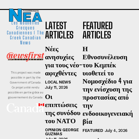
LATEST
FEATURED
Les Nouvelles
Grecques
ARTICLES
ARTICLES
Canadiennes I The
Greek Canadian
News
Νέες
Η
ανησυχίες
Εθνοσυνέλευση
για τους νέο-
του Κεμπέκ
αφιχθέντες
υιοθετεί το
This project was made
possible in part by the
Νομοσχέδιο 4 για
LOCAL NEWS
Government of Canada.
την ενίσχυση της
July 11, 2026
Ce projet a été rendu
possible en partie grâce au
Οι
προστασίας από
gouvernement du Canada.
επιπτώσεις
την
της συνόδου
ενδοοικογενειακή
του ΝΑΤΟ
βία
OPINION GEORGE
FEATURED
July 4, 2026
GUZMAS