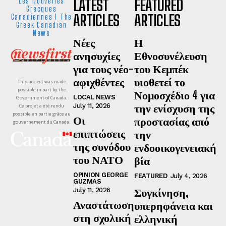
LATEST
FEATURED
Les Nouvelles
Grecques
ARTICLES
ARTICLES
Canadiennes I The
Greek Canadian
News
Νέες
Η
ανησυχίες
Εθνοσυνέλευση
για τους νέο-
του Κεμπέκ
αφιχθέντες
υιοθετεί το
This project was made
possible in part by the
Νομοσχέδιο 4 για
LOCAL NEWS
Government of Canada.
την ενίσχυση της
July 11, 2026
Ce projet a été rendu
possible en partie grâce au
Οι
προστασίας από
gouvernement du Canada.
επιπτώσεις
την
της συνόδου
ενδοοικογενειακή
του ΝΑΤΟ
βία
OPINION GEORGE
FEATURED
July 4, 2026
GUZMAS
Συγκίνηση,
July 11, 2026
Αναστάτωση
υπερηφάνεια και
στη σχολική
ελληνική