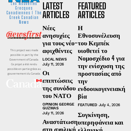
LATEST
FEATURED
Les Nouvelles
Grecques
ARTICLES
ARTICLES
Canadiennes I The
Greek Canadian
News
Νέες
Η
ανησυχίες
Εθνοσυνέλευση
για τους νέο-
του Κεμπέκ
αφιχθέντες
υιοθετεί το
This project was made
possible in part by the
Νομοσχέδιο 4 για
LOCAL NEWS
Government of Canada.
την ενίσχυση της
July 11, 2026
Ce projet a été rendu
possible en partie grâce au
Οι
προστασίας από
gouvernement du Canada.
επιπτώσεις
την
της συνόδου
ενδοοικογενειακή
του ΝΑΤΟ
βία
OPINION GEORGE
FEATURED
July 4, 2026
GUZMAS
Συγκίνηση,
July 11, 2026
Αναστάτωση
υπερηφάνεια και
στη σχολική
ελληνική