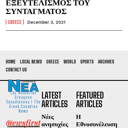
ΕΞΕΥΤΕΛΙΣΜΟΣ ΤΟΥ
ΣΥΝΤΑΓΜΑΤΟΣ
GREECE
December 3, 2021
HOME
LOCAL NEWS
GREECE
WORLD
SPORTS
ARCHIVES
CONTACT US
LATEST
FEATURED
Les Nouvelles
Grecques
ARTICLES
ARTICLES
Canadiennes I The
Greek Canadian
News
Νέες
Η
ανησυχίες
Εθνοσυνέλευση