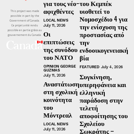
για τους νέο-
του Κεμπέκ
αφιχθέντες
υιοθετεί το
This project was made
possible in part by the
Νομοσχέδιο 4 για
LOCAL NEWS
Government of Canada.
την ενίσχυση της
July 11, 2026
Ce projet a été rendu
possible en partie grâce au
Οι
προστασίας από
gouvernement du Canada.
επιπτώσεις
την
της συνόδου
ενδοοικογενειακή
του ΝΑΤΟ
βία
OPINION GEORGE
FEATURED
July 4, 2026
GUZMAS
Συγκίνηση,
July 11, 2026
Αναστάτωση
υπερηφάνεια και
στη σχολική
ελληνική
κοινότητα
παράδοση στην
του
τελετή
Μόντρεαλ
αποφοίτησης του
Σχολείου
LOCAL NEWS
July 11, 2026
Σωκράτης –