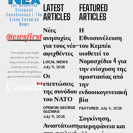
LATEST
FEATURED
Les Nouvelles
Grecques
ARTICLES
ARTICLES
Canadiennes I The
Greek Canadian
News
Νέες
Η
ανησυχίες
Εθνοσυνέλευση
για τους νέο-
του Κεμπέκ
αφιχθέντες
υιοθετεί το
This project was made
possible in part by the
Νομοσχέδιο 4 για
LOCAL NEWS
Government of Canada.
την ενίσχυση της
July 11, 2026
Ce projet a été rendu
possible en partie grâce au
Οι
προστασίας από
gouvernement du Canada.
επιπτώσεις
την
της συνόδου
ενδοοικογενειακή
του ΝΑΤΟ
βία
OPINION GEORGE
FEATURED
July 4, 2026
GUZMAS
Συγκίνηση,
July 11, 2026
Αναστάτωση
υπερηφάνεια και
στη σχολική