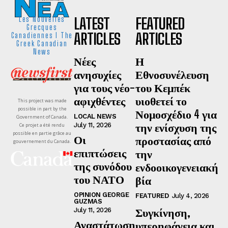
LATEST
FEATURED
Les Nouvelles
Grecques
ARTICLES
ARTICLES
Canadiennes I The
Greek Canadian
News
Νέες
Η
ανησυχίες
Εθνοσυνέλευση
για τους νέο-
του Κεμπέκ
αφιχθέντες
υιοθετεί το
This project was made
possible in part by the
Νομοσχέδιο 4 για
LOCAL NEWS
Government of Canada.
την ενίσχυση της
July 11, 2026
Ce projet a été rendu
possible en partie grâce au
Οι
προστασίας από
gouvernement du Canada.
επιπτώσεις
την
της συνόδου
ενδοοικογενειακή
του ΝΑΤΟ
βία
OPINION GEORGE
FEATURED
July 4, 2026
GUZMAS
Συγκίνηση,
July 11, 2026
Αναστάτωση
υπερηφάνεια και