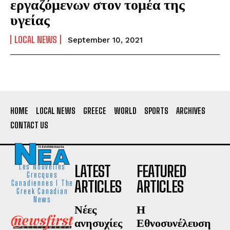
εργαζόμενων στον τομέα της
υγείας
LOCAL NEWS
September 10, 2021
HOME
LOCAL NEWS
GREECE
WORLD
SPORTS
ARCHIVES
CONTACT US
LATEST
FEATURED
Les Nouvelles
Grecques
ARTICLES
ARTICLES
Canadiennes I The
Greek Canadian
News
Νέες
Η
ανησυχίες
Εθνοσυνέλευση