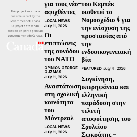
για τους νέο-
του Κεμπέκ
αφιχθέντες
υιοθετεί το
This project was made
possible in part by the
Νομοσχέδιο 4 για
LOCAL NEWS
Government of Canada.
την ενίσχυση της
July 11, 2026
Ce projet a été rendu
possible en partie grâce au
Οι
προστασίας από
gouvernement du Canada.
επιπτώσεις
την
της συνόδου
ενδοοικογενειακή
του ΝΑΤΟ
βία
OPINION GEORGE
FEATURED
July 4, 2026
GUZMAS
Συγκίνηση,
July 11, 2026
Αναστάτωση
υπερηφάνεια και
στη σχολική
ελληνική
κοινότητα
παράδοση στην
του
τελετή
Μόντρεαλ
αποφοίτησης του
Σχολείου
LOCAL NEWS
July 11, 2026
Σωκράτης –