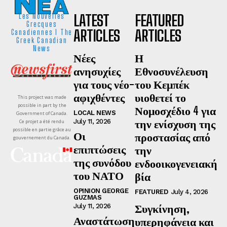
LATEST
FEATURED
Les Nouvelles
Grecques
ARTICLES
ARTICLES
Canadiennes I The
Greek Canadian
News
Νέες
Η
ανησυχίες
Εθνοσυνέλευση
για τους νέο-
του Κεμπέκ
αφιχθέντες
υιοθετεί το
This project was made
possible in part by the
Νομοσχέδιο 4 για
LOCAL NEWS
Government of Canada.
την ενίσχυση της
July 11, 2026
Ce projet a été rendu
possible en partie grâce au
Οι
προστασίας από
gouvernement du Canada.
επιπτώσεις
την
της συνόδου
ενδοοικογενειακή
του ΝΑΤΟ
βία
OPINION GEORGE
FEATURED
July 4, 2026
GUZMAS
Συγκίνηση,
July 11, 2026
Αναστάτωση
υπερηφάνεια και