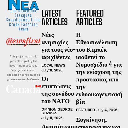
LATEST
FEATURED
Les Nouvelles
Grecques
ARTICLES
ARTICLES
Canadiennes I The
Greek Canadian
News
Νέες
Η
ανησυχίες
Εθνοσυνέλευση
για τους νέο-
του Κεμπέκ
αφιχθέντες
υιοθετεί το
This project was made
possible in part by the
Νομοσχέδιο 4 για
LOCAL NEWS
Government of Canada.
την ενίσχυση της
July 11, 2026
Ce projet a été rendu
possible en partie grâce au
Οι
προστασίας από
gouvernement du Canada.
επιπτώσεις
την
της συνόδου
ενδοοικογενειακή
του ΝΑΤΟ
βία
OPINION GEORGE
FEATURED
July 4, 2026
GUZMAS
Συγκίνηση,
July 11, 2026
Αναστάτωση
υπερηφάνεια και