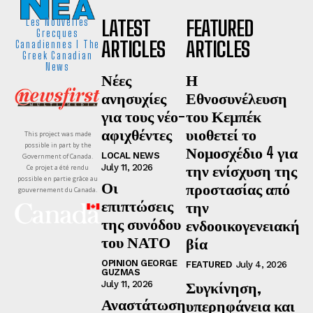
LATEST
FEATURED
Les Nouvelles
Grecques
ARTICLES
ARTICLES
Canadiennes I The
Greek Canadian
News
Νέες
Η
ανησυχίες
Εθνοσυνέλευση
για τους νέο-
του Κεμπέκ
αφιχθέντες
υιοθετεί το
This project was made
possible in part by the
Νομοσχέδιο 4 για
LOCAL NEWS
Government of Canada.
την ενίσχυση της
July 11, 2026
Ce projet a été rendu
possible en partie grâce au
Οι
προστασίας από
gouvernement du Canada.
επιπτώσεις
την
της συνόδου
ενδοοικογενειακή
του ΝΑΤΟ
βία
OPINION GEORGE
FEATURED
July 4, 2026
GUZMAS
Συγκίνηση,
July 11, 2026
Αναστάτωση
υπερηφάνεια και