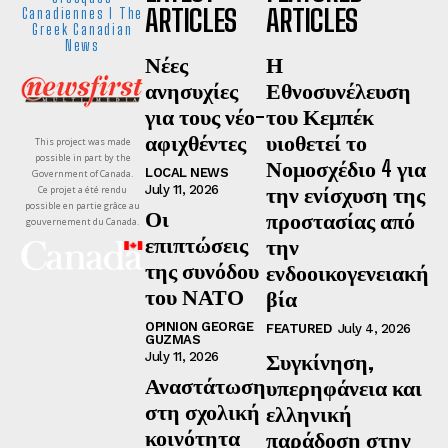
ARTICLES
ARTICLES
Canadiennes I The
Greek Canadian
News
Νέες
Η
ανησυχίες
Εθνοσυνέλευση
για τους νέο-
του Κεμπέκ
αφιχθέντες
υιοθετεί το
This project was made
possible in part by the
Νομοσχέδιο 4 για
LOCAL NEWS
Government of Canada.
την ενίσχυση της
July 11, 2026
Ce projet a été rendu
possible en partie grâce au
Οι
προστασίας από
gouvernement du Canada.
επιπτώσεις
την
της συνόδου
ενδοοικογενειακή
του ΝΑΤΟ
βία
OPINION GEORGE
FEATURED
July 4, 2026
GUZMAS
Συγκίνηση,
July 11, 2026
Αναστάτωση
υπερηφάνεια και
στη σχολική
ελληνική
κοινότητα
παράδοση στην