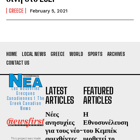
GREECE
February 5, 2021
HOME
LOCAL NEWS
GREECE
WORLD
SPORTS
ARCHIVES
CONTACT US
LATEST
FEATURED
Les Nouvelles
Grecques
ARTICLES
ARTICLES
Canadiennes I The
Greek Canadian
News
Νέες
Η
ανησυχίες
Εθνοσυνέλευση
για τους νέο-
του Κεμπέκ
αφιχθέντες
υιοθετεί το
This project was made