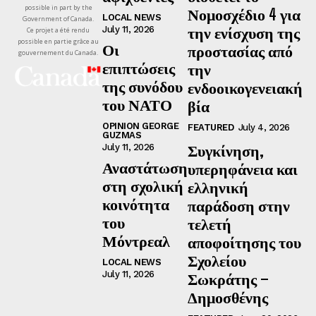
possible in part by the
Νομοσχέδιο 4 για
LOCAL NEWS
Government of Canada.
την ενίσχυση της
July 11, 2026
Ce projet a été rendu
possible en partie grâce au
Οι
προστασίας από
gouvernement du Canada.
επιπτώσεις
την
της συνόδου
ενδοοικογενειακή
του ΝΑΤΟ
βία
OPINION GEORGE
FEATURED
July 4, 2026
GUZMAS
Συγκίνηση,
July 11, 2026
Αναστάτωση
υπερηφάνεια και
στη σχολική
ελληνική
κοινότητα
παράδοση στην
του
τελετή
Μόντρεαλ
αποφοίτησης του
Σχολείου
LOCAL NEWS
July 11, 2026
Σωκράτης –
Δημοσθένης