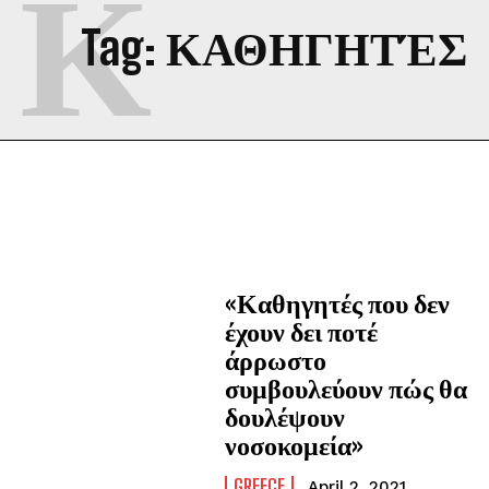
Κ
Tag:
ΚΑΘΗΓΗΤΈΣ
«Καθηγητές που δεν
έχουν δει ποτέ
άρρωστο
συμβουλεύουν πώς θα
δουλέψουν
νοσοκομεία»
GREECE
April 2, 2021