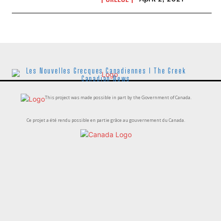
Les Nouvelles Grecques Canadiennes I The Greek
Canadian News
This project was made possible in part by the Government of Canada.
Ce projet a été rendu possible en partie grâce au gouvernement du Canada.