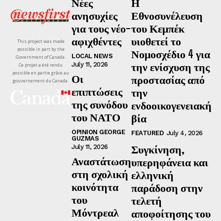
Νέες
Η
ανησυχίες
Εθνοσυνέλευση
για τους νέο-
του Κεμπέκ
αφιχθέντες
υιοθετεί το
This project was made
possible in part by the
Νομοσχέδιο 4 για
LOCAL NEWS
Government of Canada.
την ενίσχυση της
July 11, 2026
Ce projet a été rendu
possible en partie grâce au
Οι
προστασίας από
gouvernement du Canada.
επιπτώσεις
την
της συνόδου
ενδοοικογενειακή
του ΝΑΤΟ
βία
OPINION GEORGE
FEATURED
July 4, 2026
GUZMAS
Συγκίνηση,
July 11, 2026
Αναστάτωση
υπερηφάνεια και
στη σχολική
ελληνική
κοινότητα
παράδοση στην
του
τελετή
Μόντρεαλ
αποφοίτησης του