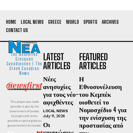
HOME
LOCAL NEWS
GREECE
WORLD
SPORTS
ARCHIVES
CONTACT US
LATEST
FEATURED
Les Nouvelles
Grecques
ARTICLES
ARTICLES
Canadiennes I The
Greek Canadian
News
Νέες
Η
ανησυχίες
Εθνοσυνέλευση
για τους νέο-
του Κεμπέκ
αφιχθέντες
υιοθετεί το
This project was made
possible in part by the
Νομοσχέδιο 4 για
LOCAL NEWS
Government of Canada.
την ενίσχυση της
July 11, 2026
Ce projet a été rendu
possible en partie grâce au
Οι
προστασίας από
gouvernement du Canada.
επιπτώσεις
την