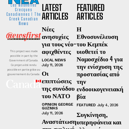
LATEST
FEATURED
Les Nouvelles
Grecques
ARTICLES
ARTICLES
Canadiennes I The
Greek Canadian
News
Νέες
Η
ανησυχίες
Εθνοσυνέλευση
για τους νέο-
του Κεμπέκ
αφιχθέντες
υιοθετεί το
This project was made
possible in part by the
Νομοσχέδιο 4 για
LOCAL NEWS
Government of Canada.
την ενίσχυση της
July 11, 2026
Ce projet a été rendu
possible en partie grâce au
Οι
προστασίας από
gouvernement du Canada.
επιπτώσεις
την
της συνόδου
ενδοοικογενειακή
του ΝΑΤΟ
βία
OPINION GEORGE
FEATURED
July 4, 2026
GUZMAS
Συγκίνηση,
July 11, 2026
Αναστάτωση
υπερηφάνεια και
στη σχολική