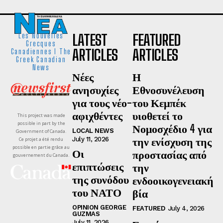
LATEST
FEATURED
Les Nouvelles
Grecques
ARTICLES
ARTICLES
Canadiennes I The
Greek Canadian
News
Νέες
Η
ανησυχίες
Εθνοσυνέλευση
για τους νέο-
του Κεμπέκ
αφιχθέντες
υιοθετεί το
This project was made
possible in part by the
Νομοσχέδιο 4 για
LOCAL NEWS
Government of Canada.
την ενίσχυση της
July 11, 2026
Ce projet a été rendu
possible en partie grâce au
Οι
προστασίας από
gouvernement du Canada.
επιπτώσεις
την
της συνόδου
ενδοοικογενειακή
του ΝΑΤΟ
βία
OPINION GEORGE
FEATURED
July 4, 2026
GUZMAS
July 11, 2026