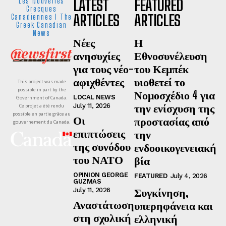
LATEST
FEATURED
Les Nouvelles
Grecques
ARTICLES
ARTICLES
Canadiennes I The
Greek Canadian
News
Νέες
Η
ανησυχίες
Εθνοσυνέλευση
για τους νέο-
του Κεμπέκ
αφιχθέντες
υιοθετεί το
This project was made
possible in part by the
Νομοσχέδιο 4 για
LOCAL NEWS
Government of Canada.
την ενίσχυση της
July 11, 2026
Ce projet a été rendu
possible en partie grâce au
Οι
προστασίας από
gouvernement du Canada.
επιπτώσεις
την
της συνόδου
ενδοοικογενειακή
του ΝΑΤΟ
βία
OPINION GEORGE
FEATURED
July 4, 2026
GUZMAS
Συγκίνηση,
July 11, 2026
Αναστάτωση
υπερηφάνεια και
στη σχολική
ελληνική