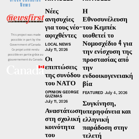
News
Νέες
Η
ανησυχίες
Εθνοσυνέλευση
για τους νέο-
του Κεμπέκ
αφιχθέντες
υιοθετεί το
This project was made
possible in part by the
Νομοσχέδιο 4 για
LOCAL NEWS
Government of Canada.
την ενίσχυση της
July 11, 2026
Ce projet a été rendu
possible en partie grâce au
Οι
προστασίας από
gouvernement du Canada.
επιπτώσεις
την
της συνόδου
ενδοοικογενειακή
του ΝΑΤΟ
βία
OPINION GEORGE
FEATURED
July 4, 2026
GUZMAS
Συγκίνηση,
July 11, 2026
Αναστάτωση
υπερηφάνεια και
στη σχολική
ελληνική
κοινότητα
παράδοση στην
του
τελετή