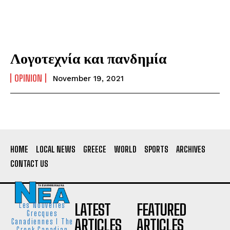
Λογοτεχνία και πανδημία
OPINION
November 19, 2021
HOME
LOCAL NEWS
GREECE
WORLD
SPORTS
ARCHIVES
CONTACT US
LATEST
FEATURED
Les Nouvelles
Grecques
ARTICLES
ARTICLES
Canadiennes I The
Greek Canadian