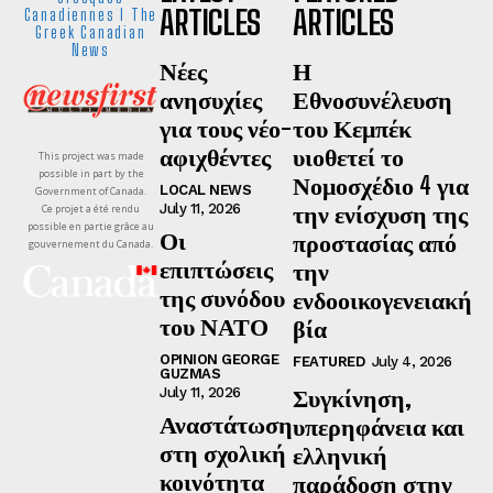
ARTICLES
ARTICLES
Canadiennes I The
Greek Canadian
News
Νέες
Η
ανησυχίες
Εθνοσυνέλευση
για τους νέο-
του Κεμπέκ
αφιχθέντες
υιοθετεί το
This project was made
possible in part by the
Νομοσχέδιο 4 για
LOCAL NEWS
Government of Canada.
την ενίσχυση της
July 11, 2026
Ce projet a été rendu
possible en partie grâce au
Οι
προστασίας από
gouvernement du Canada.
επιπτώσεις
την
της συνόδου
ενδοοικογενειακή
του ΝΑΤΟ
βία
OPINION GEORGE
FEATURED
July 4, 2026
GUZMAS
Συγκίνηση,
July 11, 2026
Αναστάτωση
υπερηφάνεια και
στη σχολική
ελληνική
κοινότητα
παράδοση στην