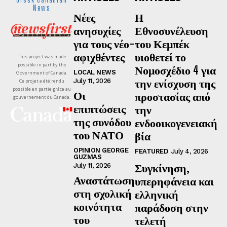
News
Νέες
Η
ανησυχίες
Εθνοσυνέλευση
για τους νέο-
του Κεμπέκ
αφιχθέντες
υιοθετεί το
This project was made
possible in part by the
Νομοσχέδιο 4 για
LOCAL NEWS
Government of Canada.
την ενίσχυση της
July 11, 2026
Ce projet a été rendu
possible en partie grâce au
Οι
προστασίας από
gouvernement du Canada.
επιπτώσεις
την
της συνόδου
ενδοοικογενειακή
του ΝΑΤΟ
βία
OPINION GEORGE
FEATURED
July 4, 2026
GUZMAS
Συγκίνηση,
July 11, 2026
Αναστάτωση
υπερηφάνεια και
στη σχολική
ελληνική
κοινότητα
παράδοση στην
του
τελετή