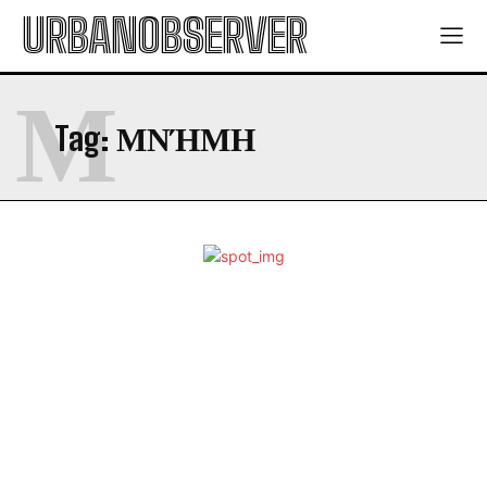
URBANOBSERVER
Μ
Tag:
ΜΝΉΜΗ