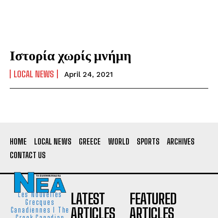
Ιστορία χωρίς μνήμη
LOCAL NEWS
April 24, 2021
HOME
LOCAL NEWS
GREECE
WORLD
SPORTS
ARCHIVES
CONTACT US
LATEST
FEATURED
Les Nouvelles
Grecques
ARTICLES
ARTICLES
Canadiennes I The
Greek Canadian